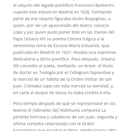
el séquito del legado pontificio Francesco Barberini,
cuando este estuvo en Madrid en 1626. Formando
parte de ese séquito figuraba Giulio Rospigliosi, a
quien, por ser un apasionado del teatro, conoció
Lope y por quien pudo poner éste en las manos del
Papa Urbano VIII su poema Corona trágica a la
serenísima reina de Escocia María Estuarda, que,
publicado en Madrid en 1627, llevaba una expresiva
dedicatoria a dicho pontífice. Poco después, Urbano
VIII concedía al poeta, mediante, un breve, el título
de doctor en Teología por el Collegium Sapientiae y
la merced de un hábito de la Orden militar de san
Juan. Colmaba Lope con esta merced su vanidad, y,
en carta al duque de Sessa no daba crédito a ella.
Poco tiempo después de que se representase en los
teatros El [labrador de] Aldehuela componía La
pérdida honrosa y caballeros de san Juan, segunda y
última comedia relacionada con la Orden
hospitalaria que escribió el Fénix. Inédita hasta 1901,