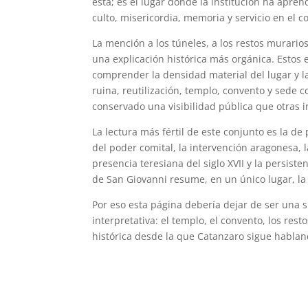
está; es el lugar donde la institución ha apren
culto, misericordia, memoria y servicio en el 
La mención a los túneles, a los restos murario
una explicación histórica más orgánica. Esto
comprender la densidad material del lugar y la
ruina, reutilización, templo, convento y sede 
conservado una visibilidad pública que otras i
La lectura más fértil de este conjunto es la de
del poder comital, la intervención aragonesa, la
presencia teresiana del siglo XVII y la persis
de San Giovanni resume, en un único lugar, la h
Por eso esta página debería dejar de ser una s
interpretativa: el templo, el convento, los resto
histórica desde la que Catanzaro sigue hablan