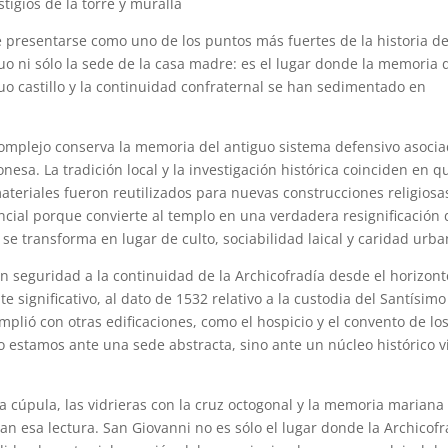
stigios de la torre y muralla
presentarse como uno de los puntos más fuertes de la historia de
uo ni sólo la sede de la casa madre: es el lugar donde la memoria 
uo castillo y la continuidad confraternal se han sedimentado en
 complejo conserva la memoria del antiguo sistema defensivo asoci
esa. La tradición local y la investigación histórica coinciden en q
 materiales fueron reutilizados para nuevas construcciones religiosa
encial porque convierte al templo en una verdadera resignificación 
o se transforma en lugar de culto, sociabilidad laical y caridad urba
n seguridad a la continuidad de la Archicofradía desde el horizont
significativo, al dato de 1532 relativo a la custodia del Santísimo
mplió con otras edificaciones, como el hospicio y el convento de lo
 estamos ante una sede abstracta, sino ante un núcleo histórico v
, la cúpula, las vidrieras con la cruz octogonal y la memoria mariana
an esa lectura. San Giovanni no es sólo el lugar donde la Archicofr