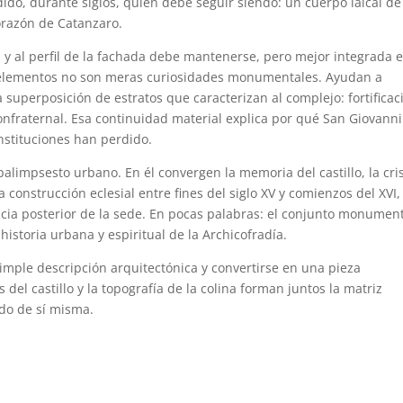
dido, durante siglos, quién debe seguir siendo: un cuerpo laical de
corazón de Catanzaro.
s y al perfil de la fachada debe mantenerse, pero mejor integrada 
s elementos no son meras curiosidades monumentales. Ayudan a
 superposición de estratos que caracterizan al complejo: fortificac
confraternal. Esa continuidad material explica por qué San Giovann
nstituciones han perdido.
 palimpsesto urbano. En él convergen la memoria del castillo, la cri
 construcción eclesial entre fines del siglo XV y comienzos del XVI,
tencia posterior de la sede. En pocas palabras: el conjunto monumen
istoria urbana y espiritual de la Archicofradía.
imple descripción arquitectónica y convertirse en una pieza
s del castillo y la topografía de la colina forman juntos la matriz
do de sí misma.